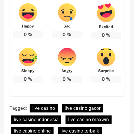
Happy
Sad
Excited
0
%
0
%
0
%
Sleepy
Angry
Surprise
0
%
0
%
0
%
Tagged:
live casino
live casino gacor
live casino indonesia
live casino maxwin
live casino online
live casino terbaik