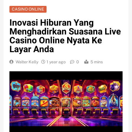
CASINO ONLINE
Inovasi Hiburan Yang
Menghadirkan Suasana Live
Casino Online Nyata Ke
Layar Anda
Walter Kelly
1 year ago
0
5 mins