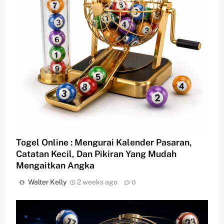
Togel Online : Mengurai Kalender Pasaran,
Catatan Kecil, Dan Pikiran Yang Mudah
Mengaitkan Angka
Walter Kelly
2 weeks ago
0