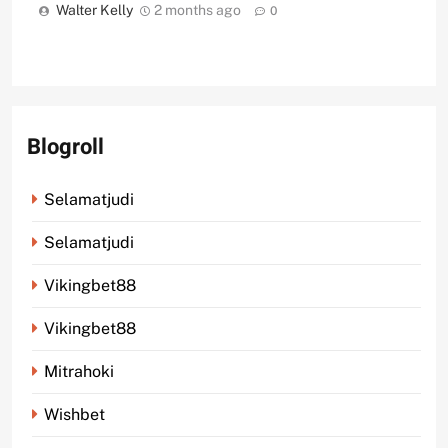
Walter Kelly
2 months ago
0
Blogroll
Selamatjudi
Selamatjudi
Vikingbet88
Vikingbet88
Mitrahoki
Wishbet