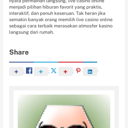
nyata permainan langsung, live casino online
menjadi pilihan hiburan favorit yang praktis,
interaktif, dan penuh keseruan. Tak heran jika
semakin banyak orang memilih live casino online
sebagai cara terbaik merasakan atmosfer kasino
langsung dari rumah.
Share