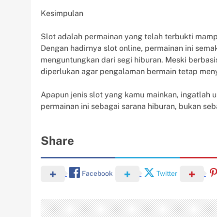
Kesimpulan
Slot adalah permainan yang telah terbukti mam
Dengan hadirnya slot online, permainan ini sema
menguntungkan dari segi hiburan. Meski berbasis
diperlukan agar pengalaman bermain tetap men
Apapun jenis slot yang kamu mainkan, ingatlah
permainan ini sebagai sarana hiburan, bukan se
Share
Facebook
Twitter