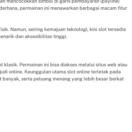
an mencocokkan simbol di garis pembayaran (payline)
ederhana, permainan ini menawarkan berbagai macam fitur
.
sik. Namun, seiring kemajuan teknologi, kini slot tersedia
narik dan aksesibilitas tinggi.
ot klasik. Permainan ini bisa diakses melalui situs web atau
judi online. Keunggulan utama slot online terletak pada
t banyak, serta peluang menang yang lebih besar berkat
: