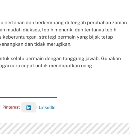
pu bertahan dan berkembang di tengah perubahan zaman.
kin mudah diakses, lebih menarik, dan tentunya lebih
 keberuntungan, strategi bermain yang bijak tetap
yenangkan dan tidak merugikan.
 untuk selalu bermain dengan tanggung jawab. Gunakan
bagai cara cepat untuk mendapatkan uang.
Pinterest
LinkedIn