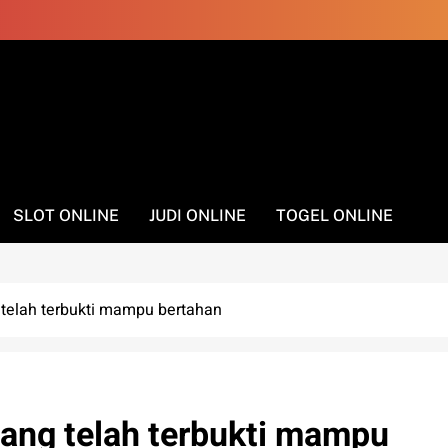
SLOT ONLINE
JUDI ONLINE
TOGEL ONLINE
 telah terbukti mampu bertahan
yang telah terbukti mampu