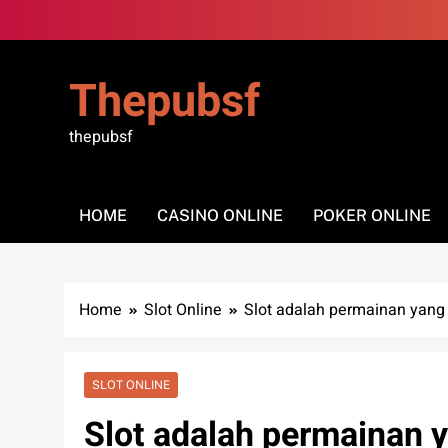
Skip
to
content
Thepubsf
thepubsf
HOME
CASINO ONLINE
POKER ONLINE
Home
Slot Online
Slot adalah permainan yang
SLOT ONLINE
Slot adalah permainan 