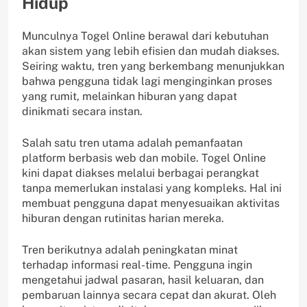
Hidup
Munculnya Togel Online berawal dari kebutuhan
akan sistem yang lebih efisien dan mudah diakses.
Seiring waktu, tren yang berkembang menunjukkan
bahwa pengguna tidak lagi menginginkan proses
yang rumit, melainkan hiburan yang dapat
dinikmati secara instan.
Salah satu tren utama adalah pemanfaatan
platform berbasis web dan mobile. Togel Online
kini dapat diakses melalui berbagai perangkat
tanpa memerlukan instalasi yang kompleks. Hal ini
membuat pengguna dapat menyesuaikan aktivitas
hiburan dengan rutinitas harian mereka.
Tren berikutnya adalah peningkatan minat
terhadap informasi real-time. Pengguna ingin
mengetahui jadwal pasaran, hasil keluaran, dan
pembaruan lainnya secara cepat dan akurat. Oleh