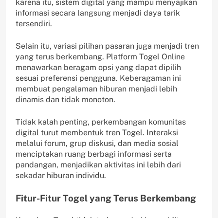
karena itu, sistem digital yang mampu menyajikan
informasi secara langsung menjadi daya tarik
tersendiri.
Selain itu, variasi pilihan pasaran juga menjadi tren
yang terus berkembang. Platform Togel Online
menawarkan beragam opsi yang dapat dipilih
sesuai preferensi pengguna. Keberagaman ini
membuat pengalaman hiburan menjadi lebih
dinamis dan tidak monoton.
Tidak kalah penting, perkembangan komunitas
digital turut membentuk tren Togel. Interaksi
melalui forum, grup diskusi, dan media sosial
menciptakan ruang berbagi informasi serta
pandangan, menjadikan aktivitas ini lebih dari
sekadar hiburan individu.
Fitur-Fitur Togel yang Terus Berkembang