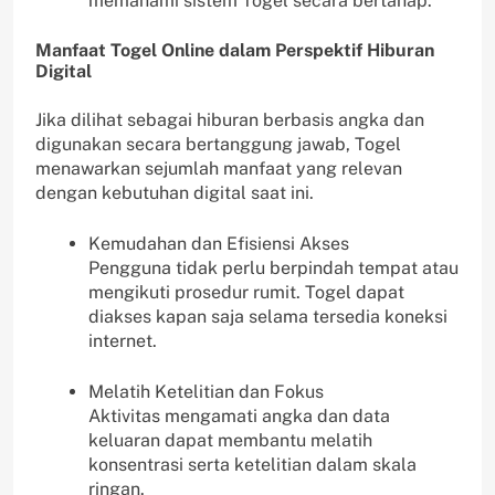
memahami sistem Togel secara bertahap.
Manfaat Togel Online dalam Perspektif Hiburan
Digital
Jika dilihat sebagai hiburan berbasis angka dan
digunakan secara bertanggung jawab, Togel
menawarkan sejumlah manfaat yang relevan
dengan kebutuhan digital saat ini.
Kemudahan dan Efisiensi Akses
Pengguna tidak perlu berpindah tempat atau
mengikuti prosedur rumit. Togel dapat
diakses kapan saja selama tersedia koneksi
internet.
Melatih Ketelitian dan Fokus
Aktivitas mengamati angka dan data
keluaran dapat membantu melatih
konsentrasi serta ketelitian dalam skala
ringan.