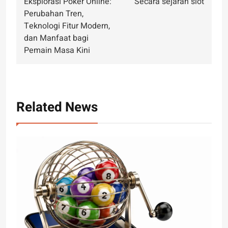
Eksplorasi Poker Online:
Secara sejarah slot
navigation
Perubahan Tren,
Teknologi Fitur Modern,
dan Manfaat bagi
Pemain Masa Kini
Related News