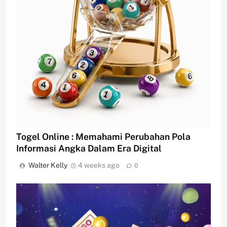
Togel Online : Memahami Perubahan Pola
Informasi Angka Dalam Era Digital
Walter Kelly
4 weeks ago
0