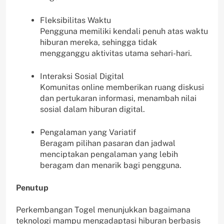
Fleksibilitas Waktu
Pengguna memiliki kendali penuh atas waktu
hiburan mereka, sehingga tidak
mengganggu aktivitas utama sehari-hari.
Interaksi Sosial Digital
Komunitas online memberikan ruang diskusi
dan pertukaran informasi, menambah nilai
sosial dalam hiburan digital.
Pengalaman yang Variatif
Beragam pilihan pasaran dan jadwal
menciptakan pengalaman yang lebih
beragam dan menarik bagi pengguna.
Penutup
Perkembangan Togel menunjukkan bagaimana
teknologi mampu mengadaptasi hiburan berbasis