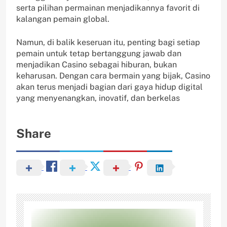
serta pilihan permainan menjadikannya favorit di
kalangan pemain global.
Namun, di balik keseruan itu, penting bagi setiap
pemain untuk tetap bertanggung jawab dan
menjadikan Casino sebagai hiburan, bukan
keharusan. Dengan cara bermain yang bijak, Casino
akan terus menjadi bagian dari gaya hidup digital
yang menyenangkan, inovatif, dan berkelas
Share