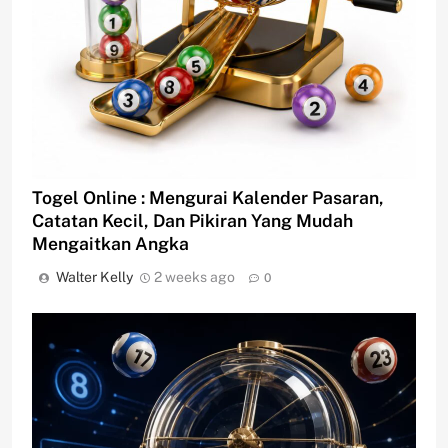
Togel Online : Mengurai Kalender Pasaran,
Catatan Kecil, Dan Pikiran Yang Mudah
Mengaitkan Angka
Walter Kelly
2 weeks ago
0