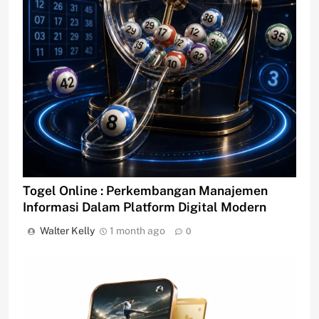
Togel Online : Perkembangan Manajemen
Informasi Dalam Platform Digital Modern
Walter Kelly
1 month ago
0