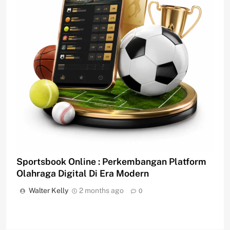
Sportsbook Online : Perkembangan Platform
Olahraga Digital Di Era Modern
Walter Kelly
2 months ago
0