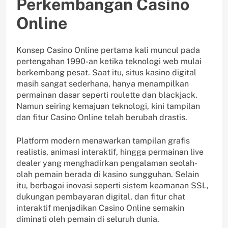
Perkembangan Casino
Online
Konsep Casino Online pertama kali muncul pada
pertengahan 1990-an ketika teknologi web mulai
berkembang pesat. Saat itu, situs kasino digital
masih sangat sederhana, hanya menampilkan
permainan dasar seperti roulette dan blackjack.
Namun seiring kemajuan teknologi, kini tampilan
dan fitur Casino Online telah berubah drastis.
Platform modern menawarkan tampilan grafis
realistis, animasi interaktif, hingga permainan live
dealer yang menghadirkan pengalaman seolah-
olah pemain berada di kasino sungguhan. Selain
itu, berbagai inovasi seperti sistem keamanan SSL,
dukungan pembayaran digital, dan fitur chat
interaktif menjadikan Casino Online semakin
diminati oleh pemain di seluruh dunia.