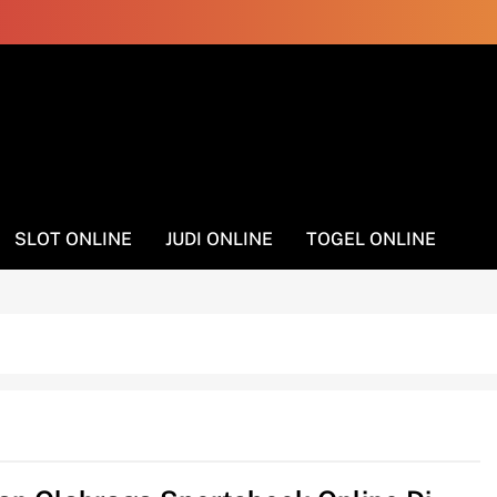
SLOT ONLINE
JUDI ONLINE
TOGEL ONLINE