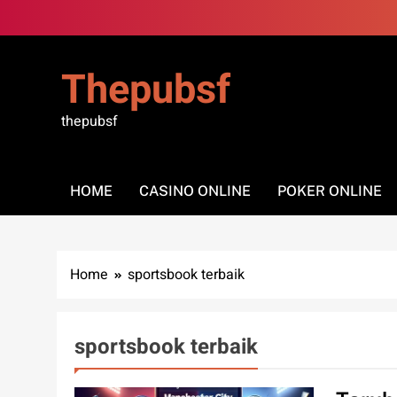
Skip
to
content
Thepubsf
thepubsf
HOME
CASINO ONLINE
POKER ONLINE
Home
sportsbook terbaik
sportsbook terbaik