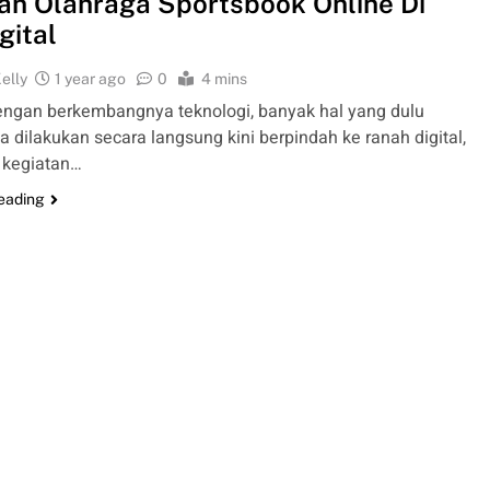
an Olahraga Sportsbook Online Di
gital
elly
1 year ago
0
4 mins
engan berkembangnya teknologi, banyak hal yang dulu
a dilakukan secara langsung kini berpindah ke ranah digital,
 kegiatan…
reading