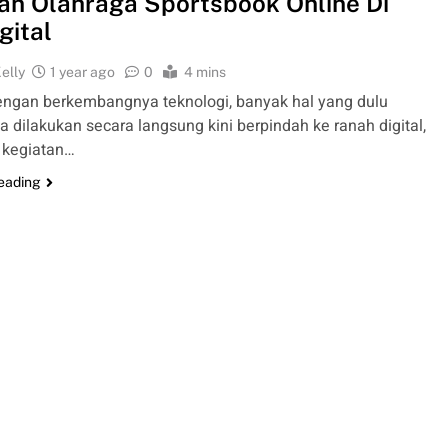
an Olahraga Sportsbook Online Di
gital
elly
1 year ago
0
4 mins
engan berkembangnya teknologi, banyak hal yang dulu
a dilakukan secara langsung kini berpindah ke ranah digital,
 kegiatan…
reading