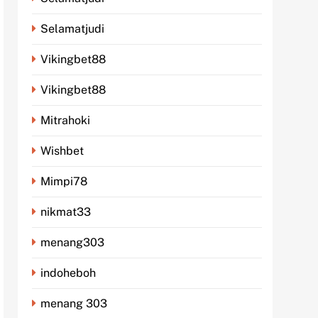
Selamatjudi
Vikingbet88
Vikingbet88
Mitrahoki
Wishbet
Mimpi78
nikmat33
menang303
indoheboh
menang 303