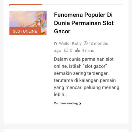
Fenomena Populer Di
Dunia Permainan Slot
Gacor
SLOT ONLINE
Walter Kelly
12 months
ago
0
4 mins
Dalam dunia permainan slot
online, istilah “slot gacor”
semakin sering terdengar,
terutama di kalangan pemain
yang mencari peluang menang
lebih…
Continue reading